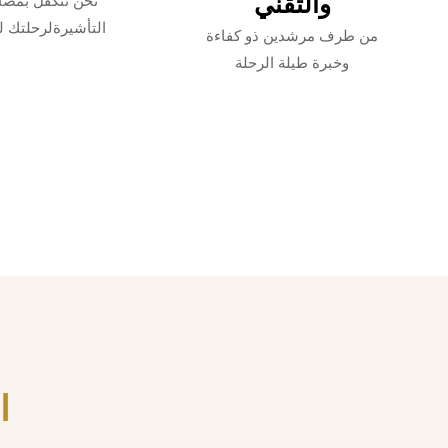
والتقني
نحن نتكفل بمصا
التأشيرةلرحلتك ل
من طرف مرشدين ذو كفاءة
وخبرة طيلة الرحلة
ا